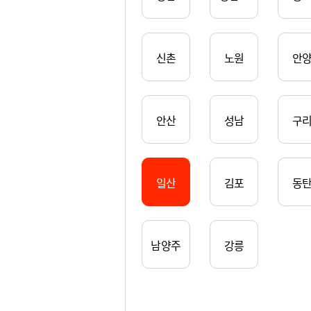
신촌
노원
안
안산
성남
구
일산
김포
동
남양주
강릉