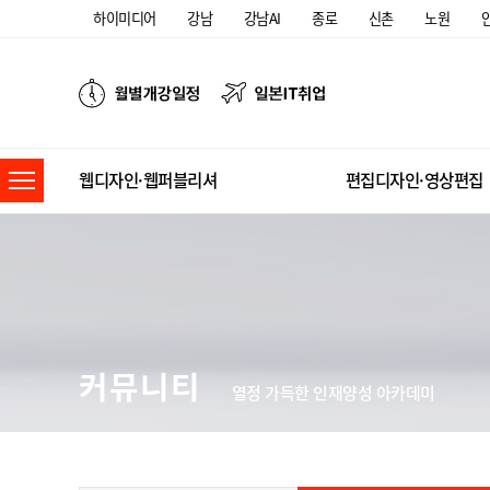
하이미디어
강남
강남AI
종로
신촌
노원
웹디자인·웹퍼블리셔
편집디자인·영상편집
커뮤니티
열정 가득한 인재양성 아카데미