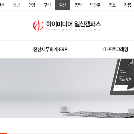
안산
성남
안양
구리
일산
동탄
남양주
김포
강릉
전산세무회계·ERP
IT·프로그래밍