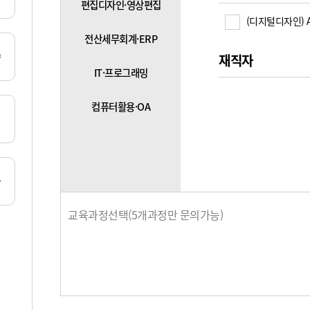
편집디자인·영상편집
(디지털디자인) A
전산세무회계·ERP
양
재직자
IT·프로그래밍
컴퓨터활용·OA
리
탄
교육과정선택(5개과정만 문의가능)