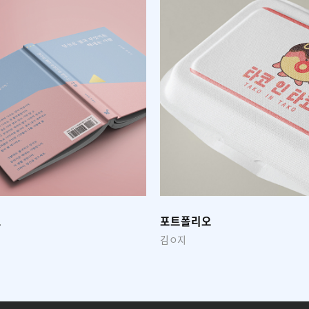
오
포트폴리오
이ㅇ민