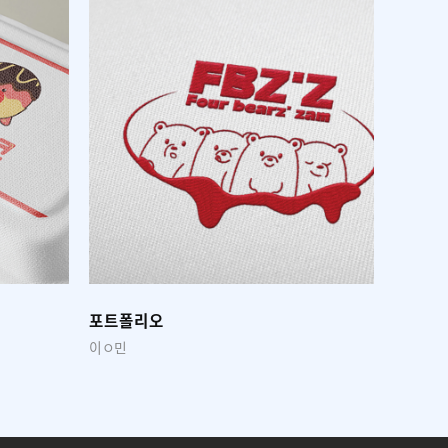
포트폴리오
포트폴
모ㅇ진
김ㅇ연