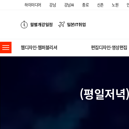
하이미디어
강남
강남AI
종로
신촌
노원
웹디자인·웹퍼블리셔
편집디자인·영상편집
(평일저녁