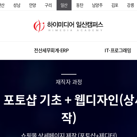
안산
성남
안양
구리
일산
동탄
남양주
김포
강릉
전산세무회계·ERP
IT·프로그래밍
재직자 과정
) 포토샵 기초 + 웹디자인(
작)
쇼핑몰 상세페이지 제작 (포토샵+제디터)